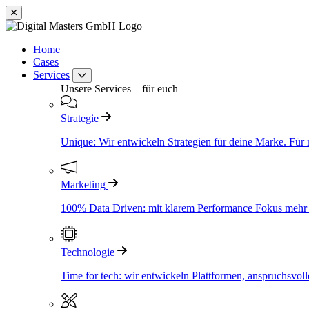
Zum
Inhalt
springen
Home
Cases
Services
Unsere Services – für euch
Strategie
Unique: Wir entwickeln Strategien für deine Marke. Für 
Marketing
100% Data Driven: mit klarem Performance Fokus mehr S
Technologie
Time for tech: wir entwickeln Plattformen, anspruchsvol