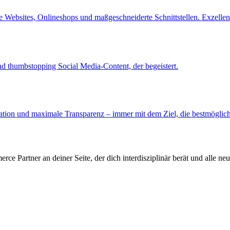
le Websites, Onlineshops und maßgeschneiderte Schnittstellen. Exzelle
nd thumbstopping Social Media-Content, der begeistert.
tion und maximale Transparenz – immer mit dem Ziel, die bestmögliche
rce Partner an deiner Seite, der dich interdisziplinär berät und alle n