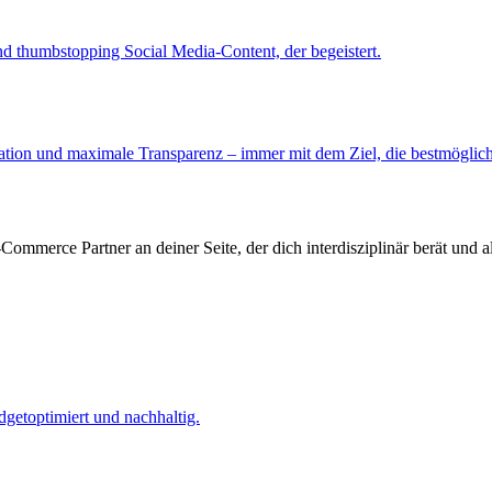
nd thumbstopping Social Media-Content, der begeistert.
tion und maximale Transparenz – immer mit dem Ziel, die bestmögliche
E-Commerce Partner an deiner Seite, der dich interdisziplinär berät und
getoptimiert und nachhaltig.